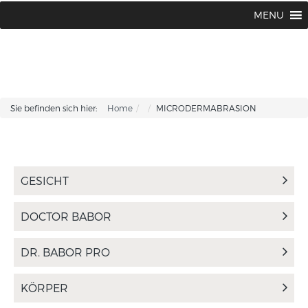
BABOR BEAUTY Institut Karin Corhsen
02594 / 1502 oder 1775
MENU
|
Sie befinden sich hier:
Home
MICRODERMABRASION
GESICHT
DOCTOR BABOR
DR. BABOR PRO
KÖRPER