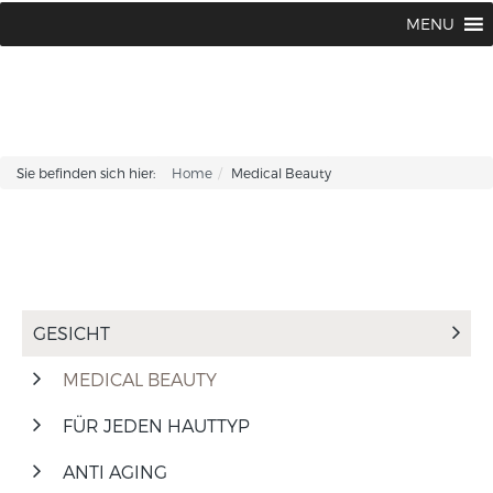
BABOR BEAUTY Institut Karin Corhsen
02594 / 1502 oder 1775
MENU
|
Sie befinden sich hier:
Home
Medical Beauty
GESICHT
MEDICAL BEAUTY
FÜR JEDEN HAUTTYP
ANTI AGING