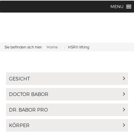
BABOR BEAUTY Institut Karin Corhsen
02594 / 1502 oder 1775
MENU
|
Sie befinden sich hier:
Home
HSR® lifting
GESICHT
DOCTOR BABOR
DR. BABOR PRO
KÖRPER