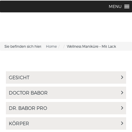
BABOR BEAUTY Institut Karin Corhsen
02594 / 1502 oder 1775
MENU
|
Sie befinden sich hier:
Home
Wellness Maniküre – Mit Lack
GESICHT
DOCTOR BABOR
DR. BABOR PRO
KÖRPER