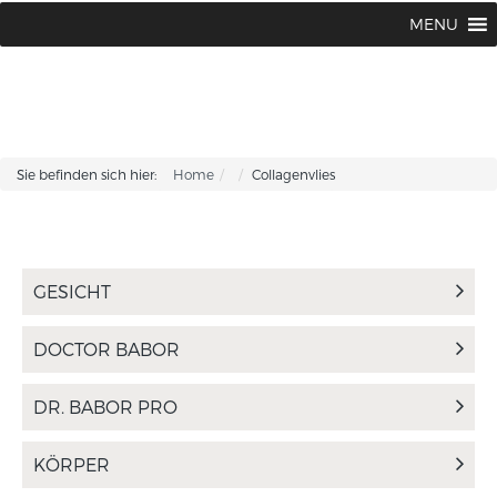
BABOR BEAUTY Institut Karin Corhsen
02594 / 1502 oder 1775
MENU
|
Sie befinden sich hier:
Home
Collagenvlies
GESICHT
DOCTOR BABOR
DR. BABOR PRO
KÖRPER