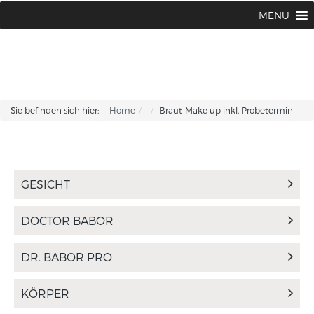
BABOR BEAUTY Institut Karin Corhsen
02594 / 1502 oder 1775
MENU
|
Sie befinden sich hier:
Home
Braut-Make up inkl. Probetermin
GESICHT
DOCTOR BABOR
DR. BABOR PRO
KÖRPER